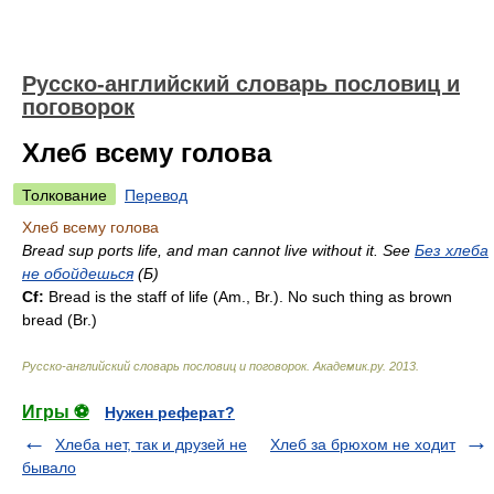
Русско-английский словарь пословиц и
поговорок
Хлеб всему голова
Толкование
Перевод
Хлеб всему голова
Bread sup ports life, and man cannot live without it. See
Без хлеба
не обойдешься
(Б)
Cf:
Bread is the staff of life (
Am.
,
Br.
). No such thing as brown
bread (
Br.
)
Русско-английский словарь пословиц и поговорок
.
Академик.ру
.
2013
.
Игры ⚽
Нужен реферат?
Хлеба нет, так и друзей не
Хлеб за брюхом не ходит
бывало