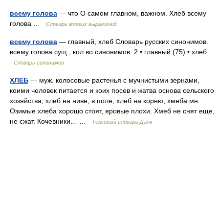
всему голова
— что О самом главном, важном. Хлеб всему
голова …
Словарь многих выражений
всему голова
— главный, хлеб Словарь русских синонимов.
всему голова сущ., кол во синонимов: 2 • главный (75) • хлеб …
Словарь синонимов
ХЛЕБ
— муж. колосовые растенья с мучнистыми зернами,
коими человек питается и коих посев и жатва основа сельского
хозяйства; хлеб на ниве, в поле, хлеб на корню, хмеба мн.
Озимые хлеба хорошо стоят, яровые плохи. Хмеб не снят еще,
не сжат. Кочевники… …
Толковый словарь Даля