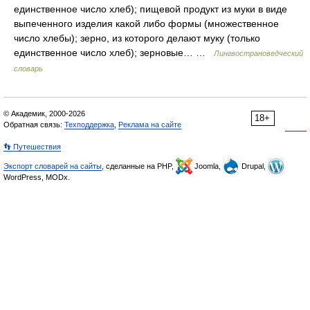
единственное число хлеб); пищевой продукт из муки в виде
выпеченного изделия какой либо формы (множественное
число хлебы); зерно, из которого делают муку (только
единственное число хлеб); зерновые… …
Лингвострановедческий
словарь
© Академик, 2000-2026
18+
Обратная связь:
Техподдержка
,
Реклама на сайте
👣 Путешествия
Экспорт словарей на сайты
, сделанные на PHP,
Joomla,
Drupal,
WordPress, MODx.